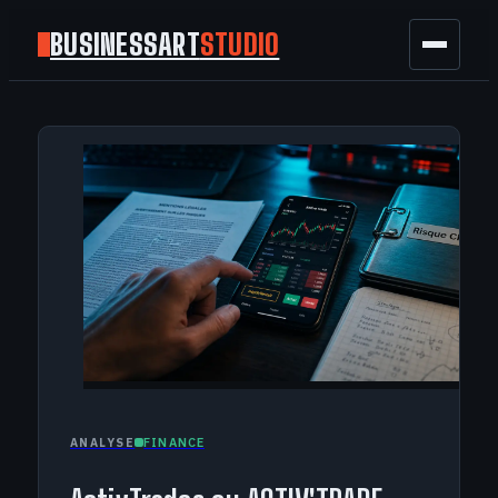
BUSINESSART
STUDIO
BUSINESS
MARKETING
FINANCE
TECH
GAMING
FINANCE
ANALYSE