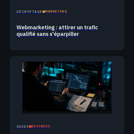
MARKETING
DÉCRYPTAGE
Webmarketing : attirer un trafic
qualifié sans s'éparpiller
BUSINESS
GUIDE