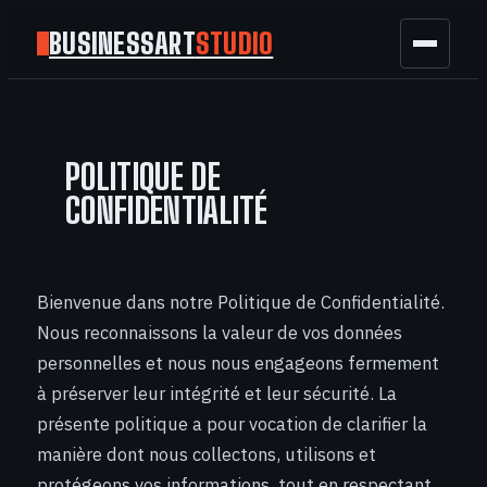
BUSINESSART
STUDIO
BUSINESS
POLITIQUE DE
MARKETING
CONFIDENTIALITÉ
FINANCE
TECH
Bienvenue dans notre Politique de Confidentialité.
Nous reconnaissons la valeur de vos données
GAMING
personnelles et nous nous engageons fermement
à préserver leur intégrité et leur sécurité. La
présente politique a pour vocation de clarifier la
manière dont nous collectons, utilisons et
protégeons vos informations, tout en respectant