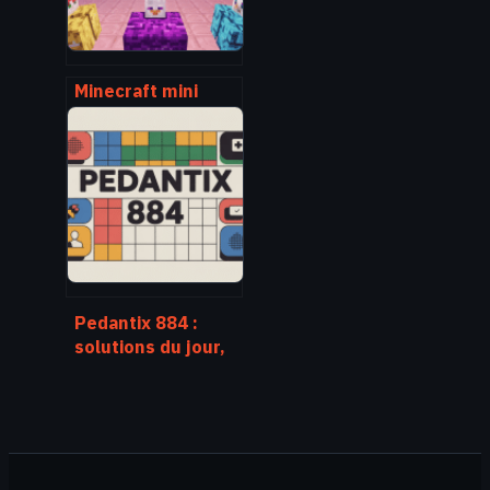
Minecraft mini
jeux serveur :
guide complet
pour choisir et
jouer
Pedantix 884 :
solutions du jour,
astuces et
stratégies
gagnantes