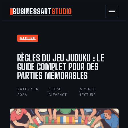
BUSINESSART
STUDIO
BUSINESS
GAMING
MARKETING
RÈGLES DU JEU JUDUKU : LE
FINANCE
GUIDE COMPLET POUR DES
PARTIES MÉMORABLES
TECH
24 FÉVRIER
ÉLOÏSE
9 MIN DE
GAMING
·
·
2026
CLÉVENOT
LECTURE