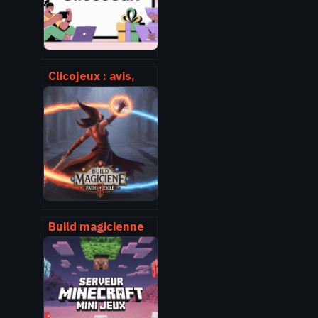
Clicojeux : avis,
fonctionnement et
astuces pour
mieux profiter du
site
Build magicienne
path of exile 2 : le
guide complet
pour débuter et
optimiser