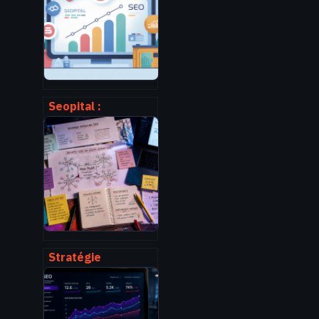
structure claire et
performante
Seopital :
comment tirer
parti de cette
plateforme seo
pour votre
visibilité
Stratégie
éditoriale SEO : 3
leviers
architecturaux