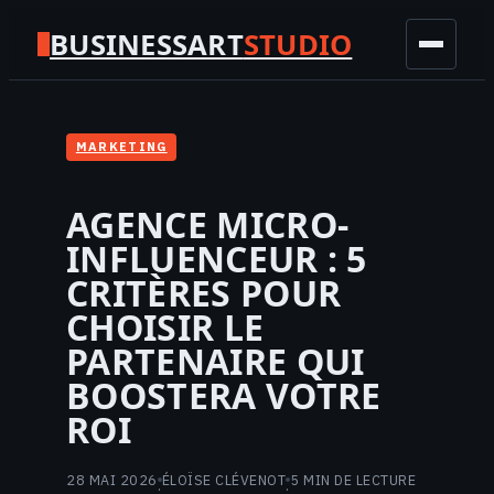
BUSINESSART
STUDIO
BUSINESS
MARKETING
MARKETING
AGENCE MICRO-
INFLUENCEUR : 5
FINANCE
CRITÈRES POUR
TECH
CHOISIR LE
PARTENAIRE QUI
GAMING
BOOSTERA VOTRE
ROI
28 MAI 2026
ÉLOÏSE CLÉVENOT
5 MIN DE LECTURE
·
·