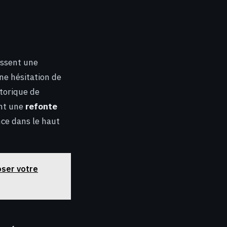
issent une
ne hésitation de
storique de
ent une
refonte
nce dans le haut
oser votre