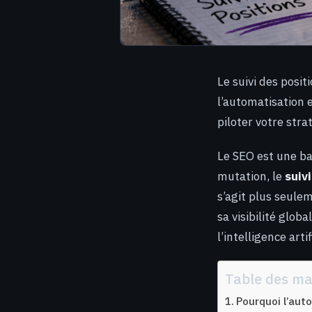
Le suivi des posit
l’automatisation e
piloter votre stra
Le SEO est une ba
mutation, le
suiv
s’agit plus seule
sa visibilité glo
l’intelligence art
Table des ma
Pourquoi l’aut