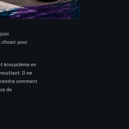
rquoi
 choisir pour
cet écosystème en
nsultant. Il ne
omprendre comment
nce de