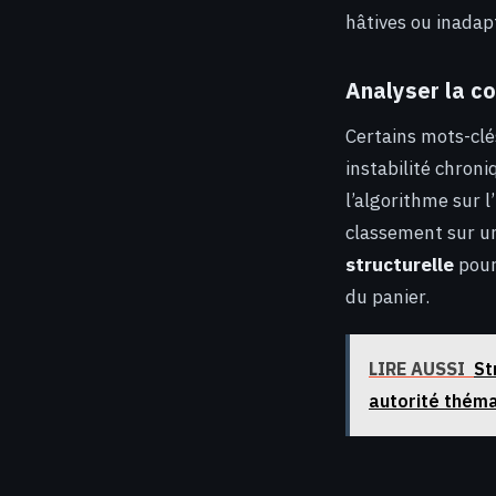
hâtives ou inadap
Analyser la co
Certains mots-clé
instabilité chron
l’algorithme sur l
classement sur un
structurelle
pour
du panier.
LIRE AUSSI
St
autorité thém