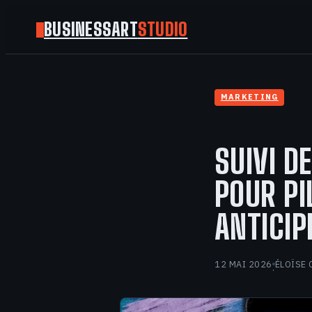
BUSINESSART
STUDIO
MARKETING
SUIVI D
POUR PI
ANTICIP
12 MAI 2026
ÉLOÏSE 
·