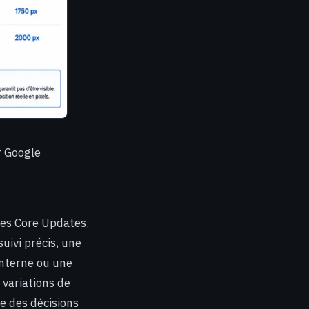
ur Google
les Core Updates,
uivi précis, une
interne ou une
 variations de
re des décisions