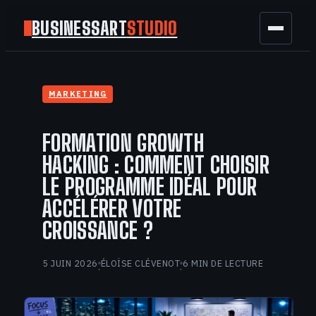
BUSINESSART
STUDIO
BUSINESS
MARKETING
MARKETING
FORMATION GROWTH
FINANCE
HACKING : COMMENT CHOISIR
LE PROGRAMME IDÉAL POUR
TECH
ACCÉLÉRER VOTRE
CROISSANCE ?
GAMING
5 JUIN 2026
ÉLOÏSE CLÉVENOT
6 MIN DE LECTURE
·
·