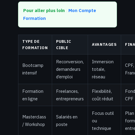
Pour aller plus loin
:
Mon Compte
Formation
TYPE DE
PUBLIC
AVANTAGES
FIN
FORMATION
CIBLE
Reconversion,
Immersion
Bootcamp
CPF,
demandeurs
totale,
intensif
Franc
d’emploi
réseau
Formation
Freelances,
Flexibilité,
Fond
en ligne
entrepreneurs
coût réduit
CPF
Focus outil
Plan
Masterclass
Salariés en
ou
form
/ Workshop
poste
technique
entre