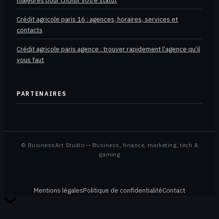
majeures pour choisir votre statut
Crédit agricole paris 16 : agences, horaires, services et
contacts
Crédit agricole paris agence : trouver rapidement l’agence qu’il
vous faut
PARTENAIRES
© BusinessArt Studio — Business, finance, marketing, tech &
gaming
Mentions légales
Politique de confidentialité
Contact
Retour
en