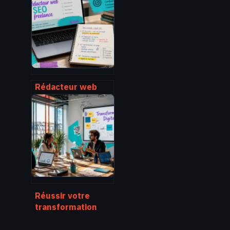
techniques
d’ingénierie pour
dominer les
résultats de
recherche
Rédacteur web
SEO freelance : 4
critères pour
booster votre
trafic sans
gaspiller votre
budget
Réussir votre
transformation
digitale à Paris : de
l’audit stratégique