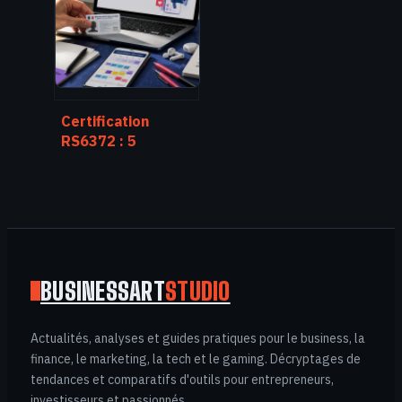
dominer les
résultats de
recherche
Certification
RS6372 : 5
critères pour
choisir votre
formation réseaux
sociaux financée
par le CPF
BUSINESSART
STUDIO
Actualités, analyses et guides pratiques pour le business, la
finance, le marketing, la tech et le gaming. Décryptages de
tendances et comparatifs d'outils pour entrepreneurs,
investisseurs et passionnés.