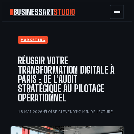
BUSINESSART
STUDIO
BUSINESS
MARKETING
MARKETING
RÉUSSIR VOTRE
FINANCE
TRANSFORMATION DIGITALE À
PARIS : DE L’AUDIT
TECH
STRATÉGIQUE AU PILOTAGE
OPÉRATIONNEL
GAMING
18 MAI 2026
ÉLOÏSE CLÉVENOT
7 MIN DE LECTURE
·
·