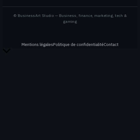
© BusinessArt Studio — Business, finance, marketing, tech &
gaming
Mentions légales
Politique de confidentialité
Contact
Retour
en
haut