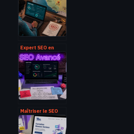
partenaire pour
vos projets
Expert SEO en
Vendée : 15 ans
d’expérience pour
dominer vos
résultats locaux
sur Google
Maîtriser le SEO
avancé :
techniques
d’ingénierie pour