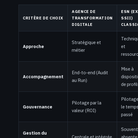
AGENCE DE
ESN (EX
CRITÈRE DE CHOIX
TRANSFORMATION
SSII)
DIGITALE
CLASSI
Techniq
Stratégique et
Approche
et
métier
ressour
Mise à
End-to-end (Audit
Accompagnement
disposit
au Run)
de profil
Pilotage
Pilotage par la
Gouvernance
le temp
valeur (ROI)
passé
Souvent
Gestion du
Centrale et intégrée
absente