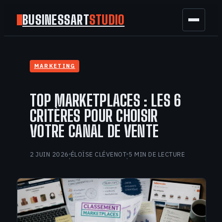
BUSINESSART
STUDIO
BUSINESS
MARKETING
MARKETING
TOP MARKETPLACES : LES 6
FINANCE
CRITÈRES POUR CHOISIR
VOTRE CANAL DE VENTE
TECH
2 JUIN 2026
ÉLOÏSE CLÉVENOT
5 MIN DE LECTURE
·
·
GAMING