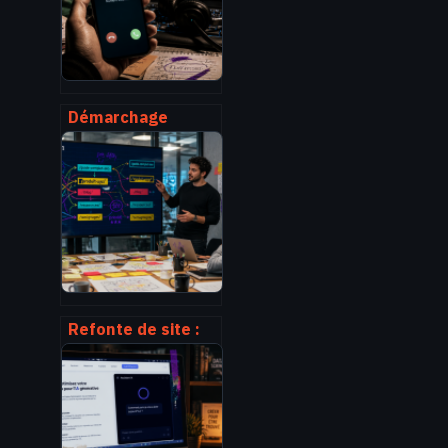
connaître
Démarchage
téléphonique par
IA : comment
identifier les
robots et protéger
votre ligne ?
Refonte de site :
comment changer
d’interface sans
sacrifier votre
trafic SEO ?