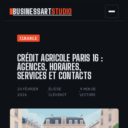
BUSINESSART
STUDIO
BUSINESS
FINANCE
MARKETING
CRÉDIT AGRICOLE PARIS 16 :
FINANCE
AGENCES, HORAIRES,
SERVICES ET CONTACTS
TECH
20 FÉVRIER
ÉLOÏSE
9 MIN DE
GAMING
·
·
2026
CLÉVENOT
LECTURE