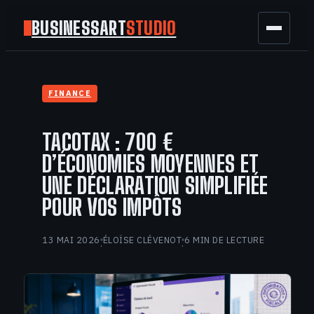
BUSINESSART
STUDIO
BUSINESS
FINANCE
MARKETING
TACOTAX : 700 €
FINANCE
D’ÉCONOMIES MOYENNES ET
UNE DÉCLARATION SIMPLIFIÉE
TECH
POUR VOS IMPÔTS
GAMING
13 MAI 2026
ÉLOÏSE CLÉVENOT
6 MIN DE LECTURE
·
·