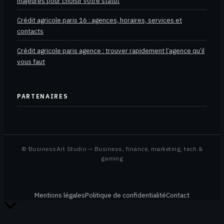
majeures pour choisir votre statut
Crédit agricole paris 16 : agences, horaires, services et
contacts
Crédit agricole paris agence : trouver rapidement l’agence qu’il
vous faut
PARTENAIRES
© BusinessArt Studio — Business, finance, marketing, tech &
gaming
Mentions légales
Politique de confidentialité
Contact
Retour
en