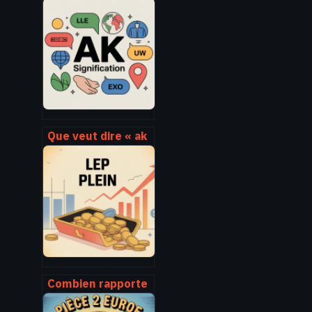
Que veut dire « ak
» : toutes les
significations à
connaître
Combien rapporte
un lep plein en