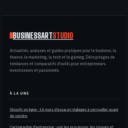
comment arbitrer
entre coût du
crédit et
rendement net
BUSINESSART
STUDIO
Actualités, analyses et guides pratiques pour le business, la
finance, le marketing, la tech et le gaming. Décryptages de
tendances et comparatifs d'outils pour entrepreneurs,
investisseurs et passionnés.
À LA UNE
Shopify en ligne : 14 jours d’essai et réglages à verrouiller avant
de vendre
Cartographie d’entreprise : voir les processus, les risques et