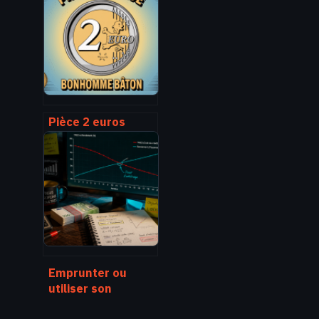
2025 et comment
en profiter au
mieux
Pièce 2 euros
bonhomme bâton :
valeur, rareté et
revente
Emprunter ou
utiliser son
épargne :