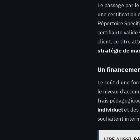
Le passage par l
une certification 
Répertoire Spécif
certifiante valid
client, ce titre a
stratégie de ma
Un financemen
Le coût d’une for
le niveau d’accom
frais pédagogiqu
individuel
et des
souhaitent intern
LIRE AUSSI
Ré