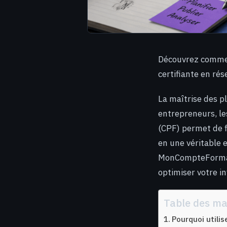
Découvrez commen
certifiante en rés
La maîtrise des p
entrepreneurs, le
(CPF) permet de f
en une véritable e
MonCompteFormati
optimiser votre i
Table des ma
Pourquoi utili