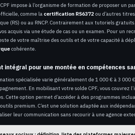
e CPF impose à l’organisme de formation de proposer un p
officielle, comme la
certification RS6372
ou d’autres titres
ique (RS) ou au RNCP. Contrairement aux tutoriels gratuits
e vos acquis via une étude de cas ou un examen. Pour un rec
tteste de votre maîtrise des outils et de votre capacité à dé
rque
cohérente.
t intégral pour une montée en compétences san
mation spécialisée varie généralement de 1 000 € à 3 000 €
pagnement. En mobilisant votre solde CPF, vous couvrez l’i
es. Cette option permet d’accéder à des programmes inclu
 outils premium. C’est une solution adaptée aux indépenda
aliser leur communication sans recourir à une agence exte
seaux sociaux : définition, liste des plateformes majeures