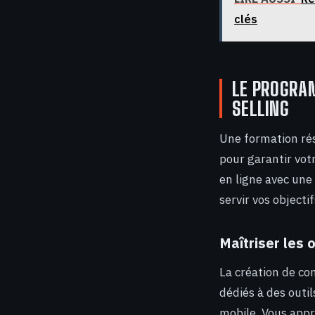
clés
LE PROGRAM
SELLING
Une formation rése
pour garantir vot
en ligne avec une
servir vos object
Maîtriser les o
La création de co
dédiés à des out
mobile. Vous appr