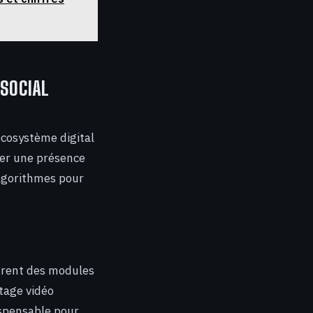
 SOCIAL
’écosystème digital
ter une présence
lgorithmes pour
ègrent des modules
tage vidéo
ispensable pour