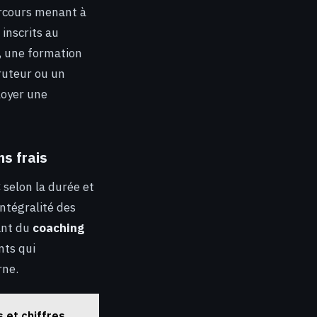
arcours menant à
 inscrits au
, une formation
ruteur ou un
ployer une
s frais
 selon la durée et
ntégralité des
ant du
coaching
nts qui
rne.
 et chiffres