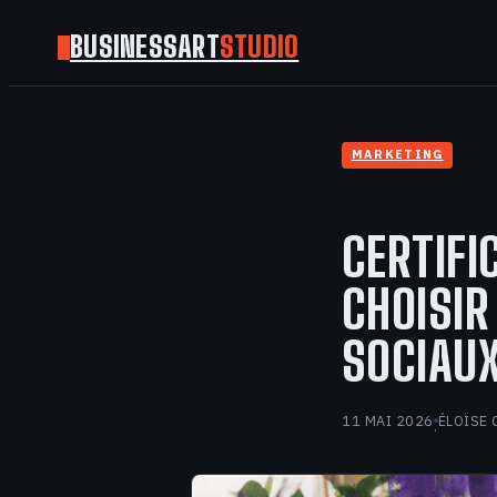
BUSINESSART
STUDIO
MARKETING
CERTIFI
CHOISIR
SOCIAUX
11 MAI 2026
ÉLOÏSE 
·