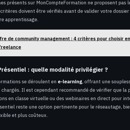
mes présents sur MonCompteFormation ne proposent pas 
 critères doivent être vérifiés avant de valider votre dossier
re apprentissage.
fre de community management : 4 critères pour choisir en
freelance
Présentiel : quelle modalité privilégier ?
ormations se déroulent en
e-learning
, offrant une souple
chargés. Il est cependant recommandé de vérifier que la 
ns en classe virtuelle ou des webinaires en direct pour int
entiel reste une option pertinente pour le réseautage, bien
xible et plus coûteux.