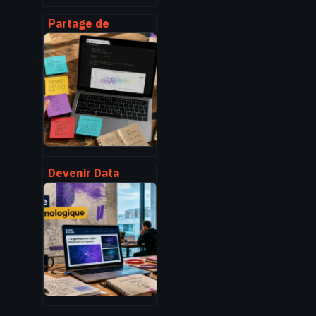
Partage de
fichiers en ligne : 4
leviers de sécurité
pour neutraliser
les risques de
fuite
Devenir Data
Scientist sans
diplôme : 4
compétences
techniques et 1
portfolio pour
convaincre les
recruteurs