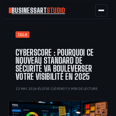
BUSINESSART
STUDIO
BUSINESS
TECH
MARKETING
CYBERSCORE : POURQUOI CE
FINANCE
NOUVEAU STANDARD DE
SÉCURITÉ VA BOULEVERSER
TECH
VOTRE VISIBILITÉ EN 2025
GAMING
22 MAI 2026
ÉLOÏSE CLÉVENOT
5 MIN DE LECTURE
·
·