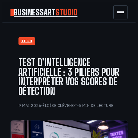
BUSINESSART
STUDIO
BUSINESS
TECH
MARKETING
TEST D’INTELLIGENCE
FINANCE
ARTIFICIELLE : 3 PILIERS POUR
INTERPRÉTER VOS SCORES DE
TECH
DÉTECTION
GAMING
9 MAI 2026
ÉLOÏSE CLÉVENOT
5 MIN DE LECTURE
·
·