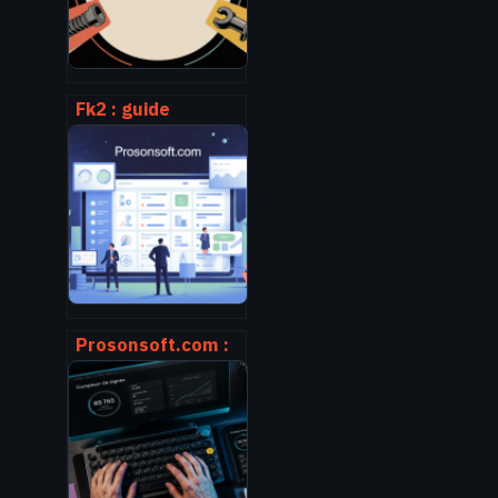
Fk2 : guide
complet pour
comprendre,
choisir et bien
utiliser cette
référence
Prosonsoft.com :
avis,
fonctionnalités et
usages concrets
pour votre
entreprise