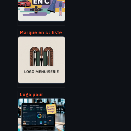
Marque en c : liste
complète et
conseils pour bien
choisir
Logo pour
menuiserie : créer
une identité
visuelle forte et
mémorable