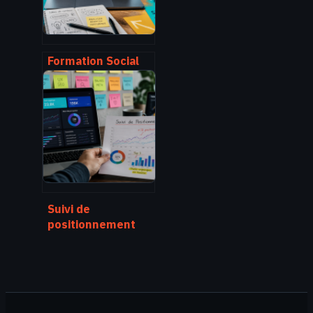
Formation Social
Media Manager : 5
leviers pour
piloter votre
stratégie digitale
Suivi de
positionnement
SEO : 4 indicateurs
pour piloter votre
croissance
organique