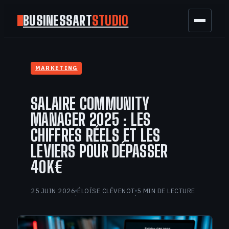
BUSINESSART
STUDIO
BUSINESS
MARKETING
MARKETING
SALAIRE COMMUNITY
FINANCE
MANAGER 2025 : LES
CHIFFRES RÉELS ET LES
TECH
LEVIERS POUR DÉPASSER
40K€
GAMING
25 JUIN 2026
ÉLOÏSE CLÉVENOT
5 MIN DE LECTURE
·
·