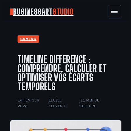
BUSINESSART
STUDIO
BUSINESS
GAMING
MARKETING
TIMELINE DIFFERENCE :
FINANCE
COMPRENDRE, CALCULER ET
OPTIMISER VOS ÉCARTS
TECH
TEMPORELS
GAMING
14 FÉVRIER
ÉLOÏSE
11 MIN DE
·
·
2026
CLÉVENOT
LECTURE