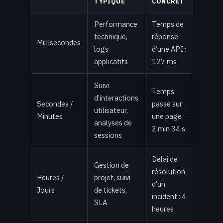
TYPIQUE
CONCRET
Performance
Temps de
technique,
réponse
Millisecondes
logs
d’une API :
applicatifs
127 ms
Suivi
Temps
d’interactions
Secondes /
passé sur
utilisateur,
Minutes
une page :
analyses de
2 min 34 s
sessions
Délai de
Gestion de
résolution
Heures /
projet, suivi
d’un
Jours
de tickets,
incident : 4
SLA
heures