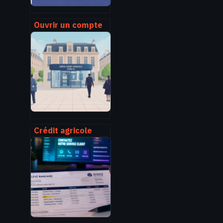
Ouvrir un compte
au cic :
démarches,
conditions et choix
du bon compte
Crédit agricole
paris 16 : agences,
horaires, services
et contacts