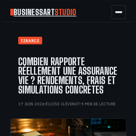
BUSINESSART
STUDIO
BUSINESS
FINANCE
MARKETING
COMBIEN RAPPORTE
FINANCE
RÉELLEMENT UNE ASSURANCE
VIE ? RENDEMENTS, FRAIS ET
TECH
SIMULATIONS CONCRÈTES
GAMING
17 JUIN 2026
ÉLOÏSE CLÉVENOT
5 MIN DE LECTURE
·
·