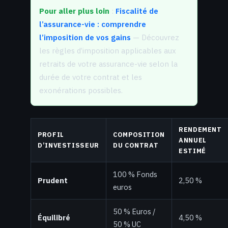
Pour aller plus loin
:
Fiscalité de
l’assurance-vie : comprendre
l’imposition de vos gains
— Découvrez
les règles d’imposition applicables aux
retraits de votre assurance-vie selon la
durée de votre contrat et les
exonérations possibles.
RENDEMENT
PROFIL
COMPOSITION
ANNUEL
D’INVESTISSEUR
DU CONTRAT
ESTIMÉ
100 % Fonds
Prudent
2,50 %
euros
50 % Euros /
Équilibré
4,50 %
50 % UC