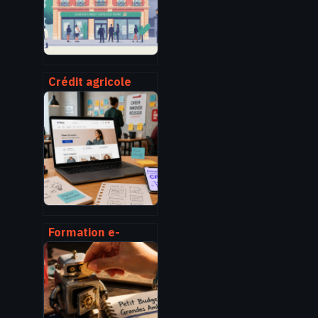
Crédit agricole
paris agence :
trouver
rapidement
l’agence qu’il vous
faut
Formation e-
commerce CPF : 3
étapes pour lancer
votre boutique
avec 100€ de
reste à charge