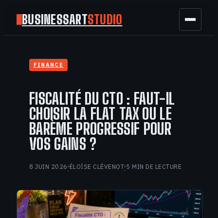
BUSINESSART
STUDIO
BUSINESS
FINANCE
MARKETING
FISCALITÉ DU CTO : FAUT-IL
FINANCE
CHOISIR LA FLAT TAX OU LE
BARÈME PROGRESSIF POUR
TECH
VOS GAINS ?
GAMING
8 JUIN 2026
ÉLOÏSE CLÉVENOT
5 MIN DE LECTURE
·
·