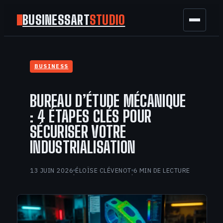
BUSINESSART
STUDIO
BUSINESS
BUSINESS
MARKETING
BUREAU D’ÉTUDE MÉCANIQUE
FINANCE
: 4 ÉTAPES CLÉS POUR
SÉCURISER VOTRE
TECH
INDUSTRIALISATION
GAMING
13 JUIN 2026
ÉLOÏSE CLÉVENOT
6 MIN DE LECTURE
·
·