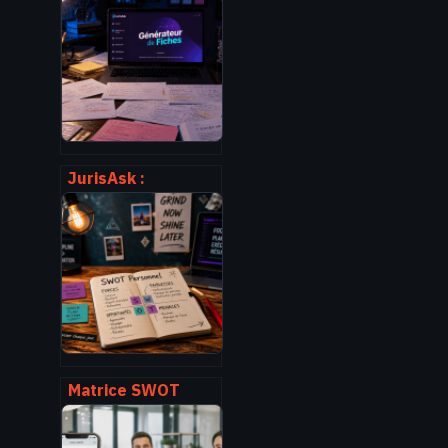
entrepreneur : 6
mois de grâce,
abattements et
déconjugalisation
pour sécuriser vos
revenus
JurisAsk :
automatiser vos
fiches d’arrêt sans
sacrifier la rigueur
juridique
Matrice SWOT
personnelle : 4
quadrants pour