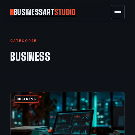
BUSINESSART
STUDIO
BUSINESS
CATÉGORIE
MARKETING
BUSINESS
FINANCE
TECH
GAMING
BUSINESS