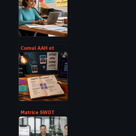
Cumul AAH et
auto-
entrepreneur : 6
mois de grâce,
abattements et
déconjugalisation
pour sécuriser vos
revenus
Matrice SWOT
personnelle : 4
quadrants pour
transformer vos