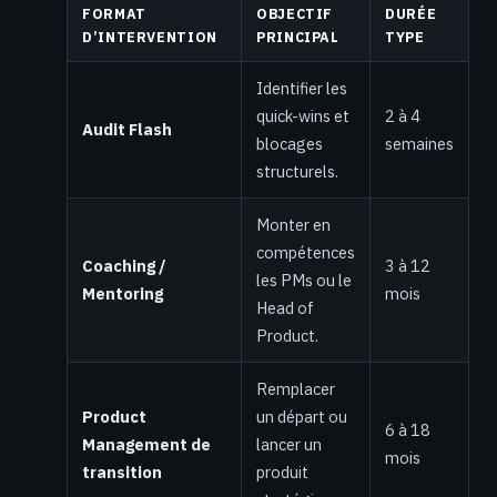
FORMAT
OBJECTIF
DURÉE
D’INTERVENTION
PRINCIPAL
TYPE
Identifier les
quick-wins et
2 à 4
Audit Flash
blocages
semaines
structurels.
Monter en
compétences
Coaching /
3 à 12
les PMs ou le
Mentoring
mois
Head of
Product.
Remplacer
Product
un départ ou
6 à 18
Management de
lancer un
mois
transition
produit