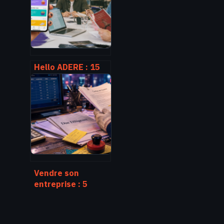
faiblesses en
leviers de carrière
Hello ADERE : 15
centimes par mois
pour booster le
pouvoir d’achat de
vos salariés
Vendre son
entreprise : 5
étapes de
préparation et
l’optimisation