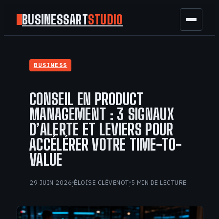
BUSINESSART
STUDIO
BUSINESS
BUSINESS
MARKETING
CONSEIL EN PRODUCT
FINANCE
MANAGEMENT : 3 SIGNAUX
D’ALERTE ET LEVIERS POUR
TECH
ACCÉLÉRER VOTRE TIME-TO-
VALUE
GAMING
29 JUIN 2026
ÉLOÏSE CLÉVENOT
5 MIN DE LECTURE
·
·