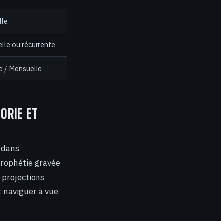
lle
lle ou récurrente
e / Mensuelle
ORIE ET
e dans
rophétie gravée
s projections
st naviguer à vue