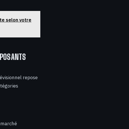
te selon votre
MPOSANTS
évisionnel repose
atégories
e marché