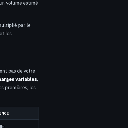
z un volume estimé
ltiplié par le
et les
ent pas de votre
harges variables
,
s premières, les
ENCE
lle