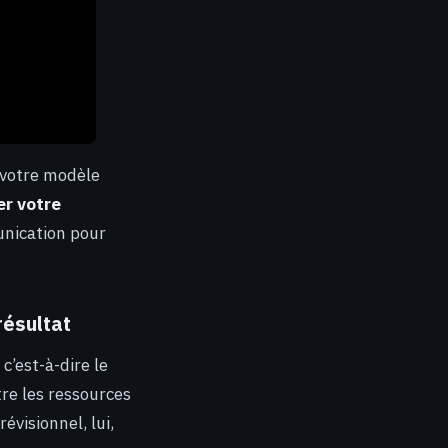
votre modèle
er votre
unication pour
résultat
c’est-à-dire le
tre les ressources
évisionnel, lui,