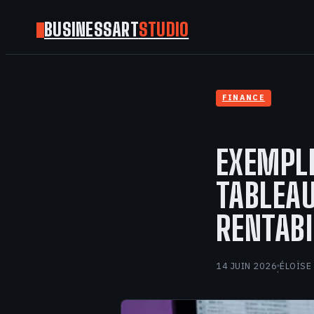
BUSINESSART
STUDIO
FINANCE
EXEMPLE
TABLEAU
RENTABI
14 JUIN 2026
ÉLOÏSE
·