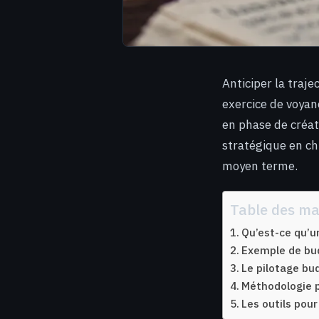
Anticiper la traje
exercice de voyan
en phase de créat
stratégique en chi
moyen terme.
Table des ma
Qu’est-ce qu’un
Exemple de bud
Le pilotage bud
Méthodologie p
Les outils pour