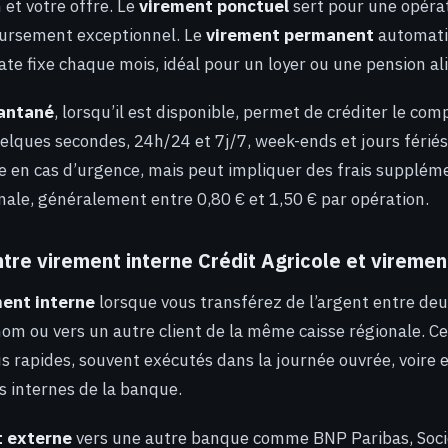
 et votre offre. Le
virement ponctuel
sert pour une opéra
rsement exceptionnel. Le
virement permanent
automati
ate fixe chaque mois, idéal pour un loyer ou une pension al
tantané
, lorsqu’il est disponible, permet de créditer le com
uelques secondes, 24h/24 et 7j/7, week-ends et jours fériés
te en cas d’urgence, mais peut impliquer des frais supplém
onale, généralement entre 0,80 € et 1,50 € par opération.
tre virement interne Crédit Agricole et viremen
ment interne
lorsque vous transférez de l’argent entre de
 nom ou vers un autre client de la même caisse régionale. C
 rapides, souvent exécutés dans la journée ouvrée, voire 
s internes de la banque.
t externe
vers une autre banque comme BNP Paribas, Soci