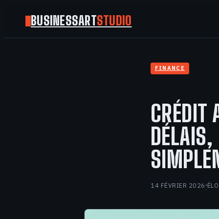
BUSINESSART
STUDIO
FINANCE
CRÉDIT 
DÉLAIS,
SIMPLE
14 FÉVRIER 2026
ÉLO
·