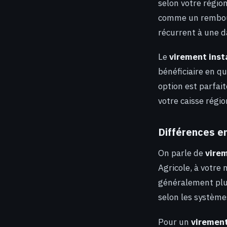
selon votre région
comme un rembou
récurrent à une d
Le
virement ins
bénéficiaire en q
option est parfai
votre caisse régi
Différences en
On parle de
vire
Agricole, à votre
généralement plus
selon les système
Pour un
viremen