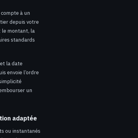
n compte à un
tier depuis votre
 le montant, la
caires standards
et la date
uis envoie l’ordre
simplicité
 rembourser un
ption adaptée
ts ou instantanés