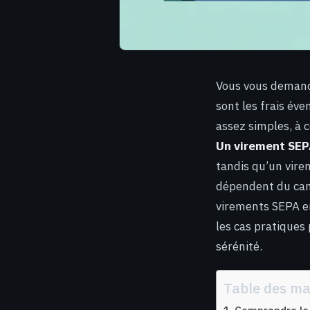
Vous vous demand
sont les frais év
assez simples, à c
Un virement SEP
tandis qu’un virem
dépendent du cana
virements SEPA en
les cas pratiques
sérénité.
Table des ma