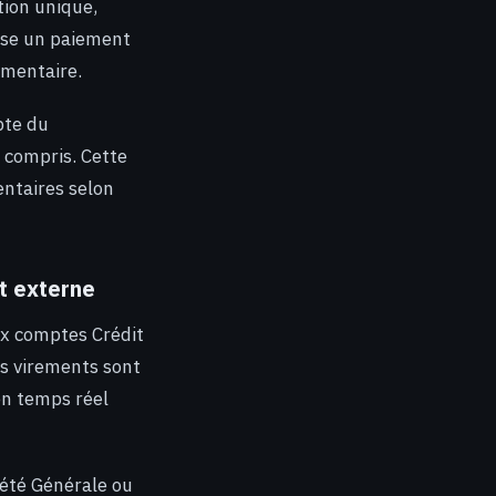
tion unique,
se un paiement
imentaire.
pte du
 compris. Cette
entaires selon
t externe
ux comptes Crédit
es virements sont
en temps réel
été Générale ou