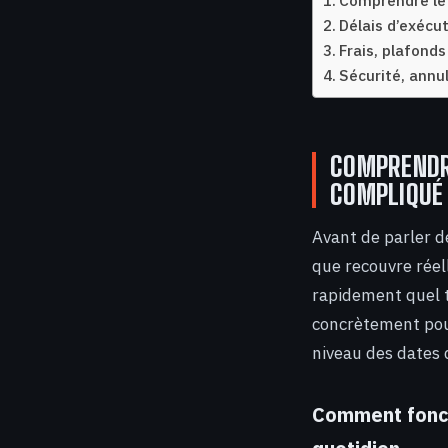
Comprendre le 
Délais d’exécu
Frais, plafonds
Sécurité, annu
COMPRENDR
COMPLIQUÉ
Avant de parler de
que recouvre réel
rapidement quel t
concrètement pour
niveau des dates d
Comment fonct