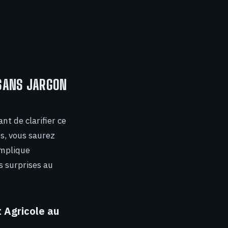
 SANS JARGON
nt de clarifier ce
s, vous saurez
implique
s surprises au
 Agricole au