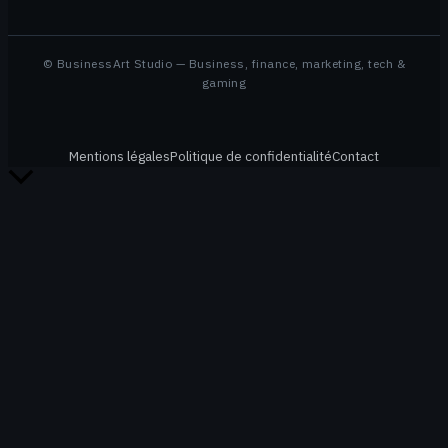
© BusinessArt Studio — Business, finance, marketing, tech &
gaming
Mentions légales
Politique de confidentialité
Contact
Retour
en
haut