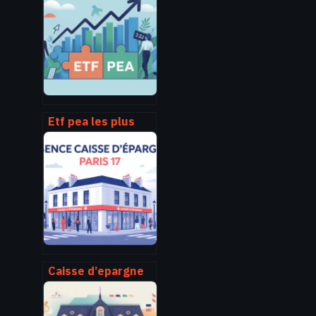
explications et cas
pratiques
Etf pea les plus
performants
comment choisir
les bons fonds en
2025
Caisse d’epargne
paris 17 : agences,
horaires, services