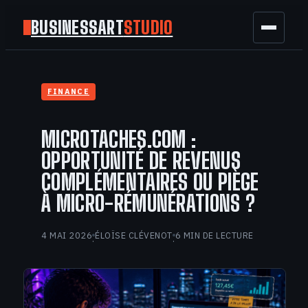
BUSINESSART
STUDIO
BUSINESS
FINANCE
MARKETING
MICROTACHES.COM :
FINANCE
OPPORTUNITÉ DE REVENUS
COMPLÉMENTAIRES OU PIÈGE
TECH
À MICRO-RÉMUNÉRATIONS ?
GAMING
4 MAI 2026
ÉLOÏSE CLÉVENOT
6 MIN DE LECTURE
·
·