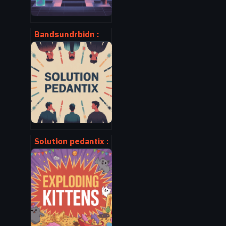
Bandsundrbidn :
comment
comprendre et
exploiter ce terme
singulier
Solution pedantix :
stratégies
efficaces pour
résoudre les
grilles au
quotidien