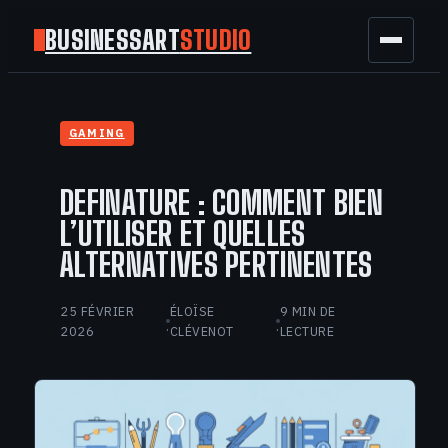
BUSINESSART
STUDIO
BUSINESS
GAMING
MARKETING
DEFINATURE : COMMENT BIEN
FINANCE
L’UTILISER ET QUELLES
ALTERNATIVES PERTINENTES
TECH
25 FÉVRIER
ÉLOÏSE
9 MIN DE
GAMING
·
·
2026
CLÉVENOT
LECTURE