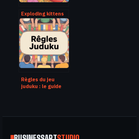
Exploding kittens
avis : faut-il
vraiment acheter
ce jeu de cartes ?
Règles du jeu
juduku : le guide
complet pour des
parties
mémorables
BUSINESSART
STUDIO