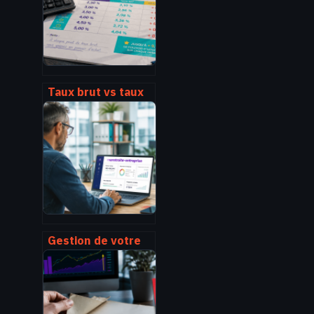
Taux brut vs taux
net : 3 étapes pour
calculer votre
rendement réel et
éviter les pièges
fiscaux
Gestion de votre
retraite
d’entreprise : 4
leviers pour
sécuriser vos