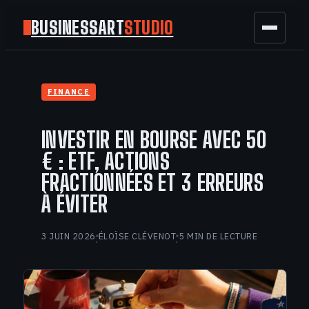
BUSINESSART
STUDIO
BUSINESS
FINANCE
MARKETING
INVESTIR EN BOURSE AVEC 50
FINANCE
€ : ETF, ACTIONS
FRACTIONNÉES ET 3 ERREURS
TECH
À ÉVITER
GAMING
3 JUIN 2026
ÉLOÏSE CLÉVENOT
5 MIN DE LECTURE
·
·