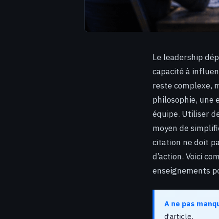
Le leadership dépa
capacité à influen
reste complexe, m
philosophie, une 
équipe. Utiliser 
moyen de simplifi
citation ne doit p
d’action. Voici co
enseignements po
A ne pas manq
d’article.