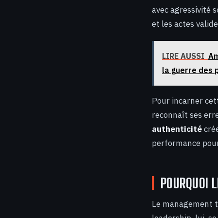
avec agressivité 
et les actes valide
LIRE AUSSI
Am
la guerre des p
Pour incarner cett
reconnaît ses err
authenticité
crée
performance pourr
POURQUOI 
Le management tra