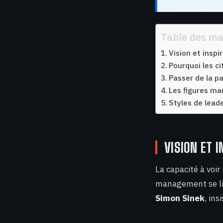
Table des ma
Vision et inspi
Pourquoi les c
Passer de la pa
Les figures ma
Styles de lead
VISION ET 
La capacité à voir
management se lim
Simon Sinek
, ins