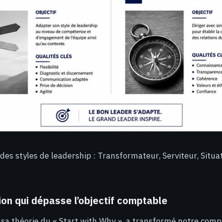
des styles de leadership : Transformateur, Serviteur, Situa
e
ion qui dépasse l’objectif comptable
 sa théorie du « Start with Why », a transformé notre comp