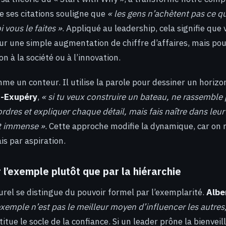
e ses citations souligne que
« les gens n’achètent pas ce que
 vous le faites »
. Appliqué au leadership, cela signifie que
ur une simple augmentation de chiffre d’affaires, mais pou
on à la société ou à l’innovation.
mme un conteur. Il utilise la parole pour dessiner un horizo
t-Exupéry
,
« si tu veux construire un bateau, ne rassembl
dres et expliquer chaque détail, mais fais naître dans leur
et immense »
. Cette approche modifie la dynamique, car on n
is par aspiration.
r l’exemple plutôt que par la hiérarchie
urel se distingue du pouvoir formel par l’exemplarité.
Albe
exemple n’est pas le meilleur moyen d’influencer les autres, 
titue le socle de la confiance. Si un leader prône la bienvei