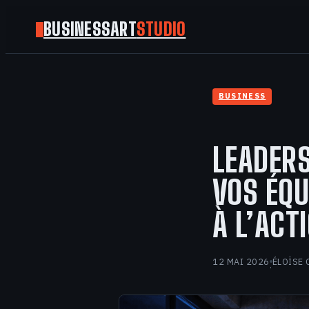
BUSINESSART
STUDIO
BUSINESS
LEADERS
VOS ÉQU
À L’ACT
12 MAI 2026
ÉLOÏSE 
·