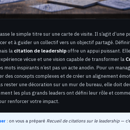
sse le simple titre sur une carte de visite. Il s’agit d’une 
cer et à guider un collectif vers un objectif partagé. Défini
ais la
citation de leadership
offre un appui puissant. Elle
expérience vécue et une vision capable de transformer la
C
des mots inspirants n’est pas un acte anodin. Pour un manag
er des concepts complexes et de créer un alignement émot
as rester une décoration sur un mur de bureau, elle doit dev
mment les plus grands leaders ont défini leur rôle et comme
ur renforcer votre impact.
uer
: on vous a préparé
Recueil de citations sur le leadership
— c’e