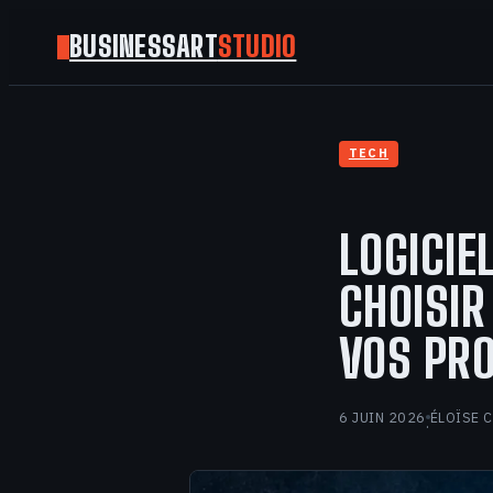
BUSINESSART
STUDIO
TECH
LOGICIE
CHOISIR
VOS PR
6 JUIN 2026
ÉLOÏSE 
·