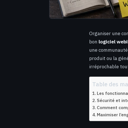
Organiser une con
bon
logiciel web
une communauté en
produit ou la géné
irréprochable tou
Table des ma
Les fonctionna
Sécurité et int
Comment compa
Maximiser l’en