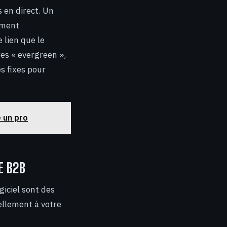
 en direct. Un
ement
 lien que le
es « evergreen »,
s fixes pour
 un pro
E B2B
giciel sont des
ellement à votre