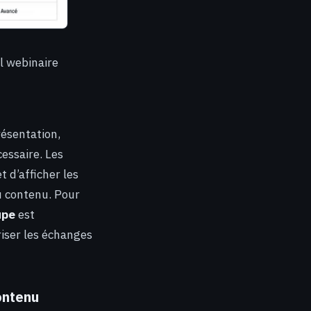
l webinaire
résentation,
essaire. Les
 d’afficher les
u contenu. Pour
upe
est
riser les échanges
ontenu