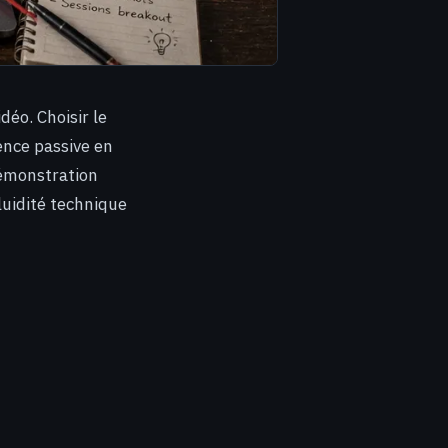
déo. Choisir le
ence passive en
démonstration
luidité technique