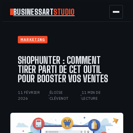
BUSINESSART
STUDIO
BUSINESS
MARKETING
MARKETING
SHOPHUNTER : COMMENT
FINANCE
TIRER PARTI DE CET OUTIL
POUR BOOSTER VOS VENTES
TECH
11 FÉVRIER
ÉLOÏSE
11 MIN DE
GAMING
·
·
2026
CLÉVENOT
LECTURE