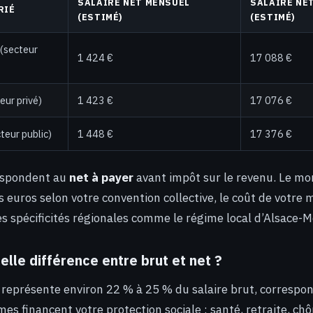
SALAIRE NET MENSUEL
SALAIRE NE
RIÉ
(ESTIMÉ)
(ESTIMÉ)
(secteur
1 424 €
17 088 €
eur privé)
1 423 €
17 076 €
teur public)
1 448 €
17 376 €
respondent au
net à payer
avant impôt sur le revenu. Le mo
s euros selon votre convention collective, le coût de votre 
es spécificités régionales comme le régime local d’Alsace-M
elle différence entre brut et net ?
i représente environ 22 % à 25 % du salaire brut, correspon
mes financent votre protection sociale : santé, retraite, c