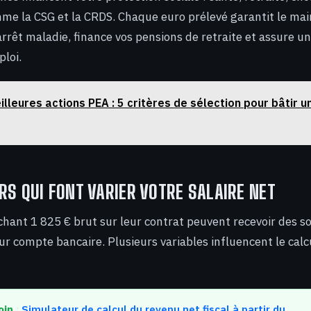
me la CSG et la CRDS. Chaque euro prélevé garantit le mai
arrêt maladie, finance vos pensions de retraite et assure u
ploi.
illeures actions PEA : 5 critères de sélection pour bâtir u
RS QUI FONT VARIER VOTRE SALAIRE NET
ichant 1 825 € brut sur leur contrat peuvent recevoir des
ur compte bancaire. Plusieurs variables influencent le calcul
oin
:
Simulateur de calcul du revenu net fiscal à partir du …