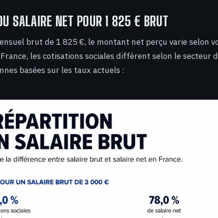
DU SALAIRE NET POUR 1 825 € BRUT
ensuel brut de 1 825 €, le montant net perçu varie selon v
France, les cotisations sociales diffèrent selon le secteur d’a
nes basées sur les taux actuels :