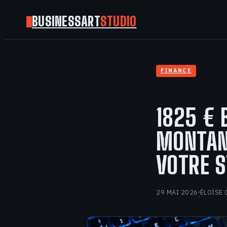
BUSINESSART
STUDIO
FINANCE
1825 € 
MONTAN
VOTRE S
29 MAI 2026
ÉLOÏSE 
·