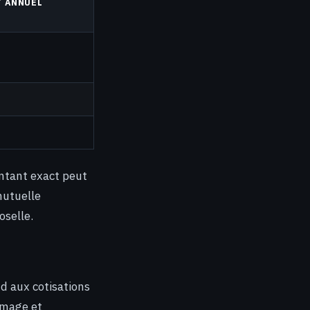
T ANNUEL
ntant exact peut
mutuelle
oselle.
d aux cotisations
hômage et