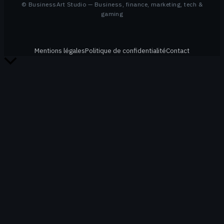
© BusinessArt Studio — Business, finance, marketing, tech &
gaming
Mentions légales
Politique de confidentialité
Contact
Retour
en
haut