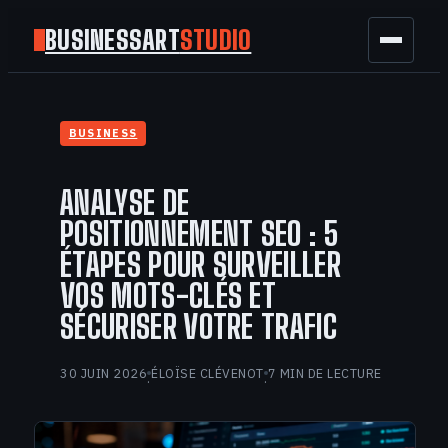
BUSINESSART
STUDIO
BUSINESS
BUSINESS
MARKETING
ANALYSE DE
FINANCE
POSITIONNEMENT SEO : 5
ÉTAPES POUR SURVEILLER
TECH
VOS MOTS-CLÉS ET
SÉCURISER VOTRE TRAFIC
GAMING
30 JUIN 2026
ÉLOÏSE CLÉVENOT
7 MIN DE LECTURE
·
·