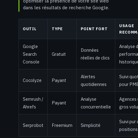
optimiser la présence de votre site web
dans les résultats de recherche Google.
USAGE
OUTIL
TYPE
POINT FORT
RECOMM
Google
Analyse 
Données
Search
Gratuit
perform
réelles de clics
Console
historiqu
Alertes
Suivi quo
Cocolyze
Payant
quotidiennes
pour PM
Semrush /
Analyse
Agences 
Payant
Ahrefs
concurrentielle
gros vol
Suivi pur 
Serprobot
Freemium
Simplicité
positions