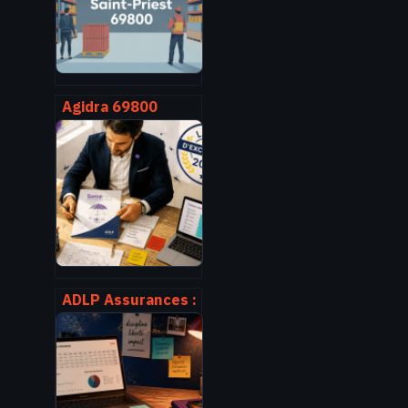
Agidra 69800
saint-priest :
adresse, accès,
horaires et
services pro
ADLP Assurances :
pourquoi le
contrat SantéFlex
décroche le Label
d’Excellence 2026
parmi 54 offres