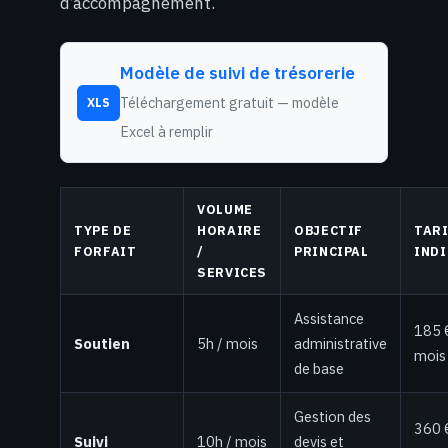
d’accompagnement.
Modèle de suivi de trésorerie
Téléchargement gratuit — modèle
XLS
Excel à remplir
VOLUME
TYPE DE
HORAIRE
OBJECTIF
TAR
FORFAIT
/
PRINCIPAL
INDI
SERVICES
Assistance
185 
Soutien
5h / mois
administrative
mois
de base
Gestion des
360 
Suivi
10h / mois
devis et