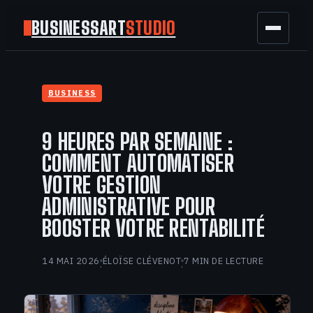
BUSINESSART
STUDIO
BUSINESS
BUSINESS
MARKETING
9 HEURES PAR SEMAINE :
FINANCE
COMMENT AUTOMATISER
VOTRE GESTION
TECH
ADMINISTRATIVE POUR
BOOSTER VOTRE RENTABILITÉ
GAMING
14 MAI 2026
ÉLOÏSE CLÉVENOT
7 MIN DE LECTURE
·
·