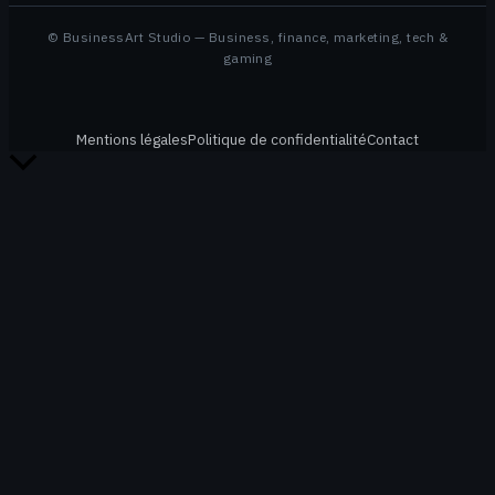
© BusinessArt Studio — Business, finance, marketing, tech &
gaming
Mentions légales
Politique de confidentialité
Contact
Retour
en
haut