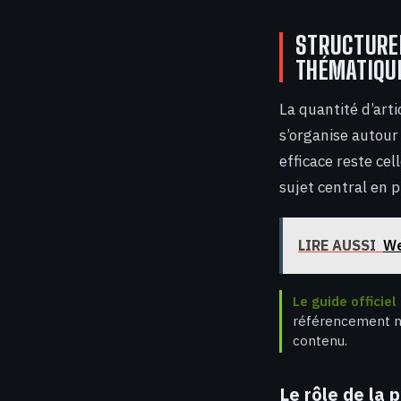
STRUCTURER
THÉMATIQU
La quantité d’arti
s’organise autour
efficace reste cel
sujet central en p
LIRE AUSSI
We
Le guide officie
référencement na
contenu.
Le rôle de la p