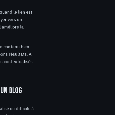
 quand le lien est
oyer vers un
l améliore la
Un contenu bien
bons résultats. À
ion contextualisés,
.
 UN BLOG
lisé ou difficile à