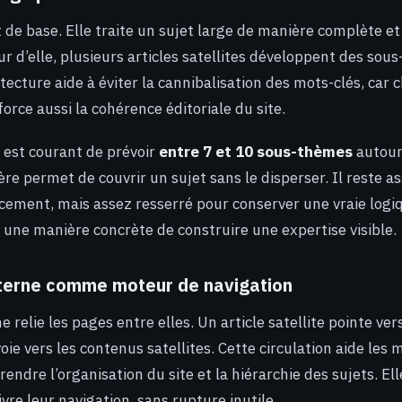
rt de base. Elle traite un sujet large de manière complète 
r d’elle, plusieurs articles satellites développent des sou
itecture aide à éviter la cannibalisation des mots-clés, car
nforce aussi la cohérence éditoriale du site.
l est courant de prévoir
entre 7 et 10 sous-thèmes
autour
ère permet de couvrir un sujet sans le disperser. Il reste a
ncement, mais assez resserré pour conserver une vraie logiq
t une manière concrète de construire une expertise visible.
nterne comme moteur de navigation
 relie les pages entre elles. Un article satellite pointe vers
voie vers les contenus satellites. Cette circulation aide les
ndre l’organisation du site et la hiérarchie des sujets. Ell
vre leur navigation, sans rupture inutile.