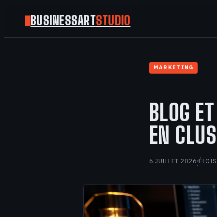
BUSINESSART
STUDIO
MARKETING
BLOG ET
EN CLUS
6 JUILLET 2026
ÉLOÏS
·