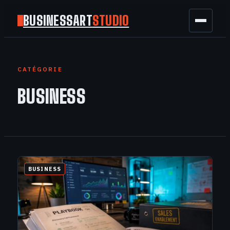
BUSINESSART
STUDIO
BUSINESS
CATÉGORIE
MARKETING
BUSINESS
FINANCE
TECH
GAMING
BUSINESS