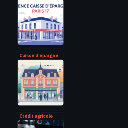
euro : conversion,
explications et cas
pratiques
Caisse d’epargne
paris 17 : agences,
horaires, services
et contacts
Crédit agricole
paris agence :