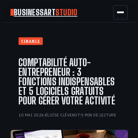
BUSINESSART
STUDIO
BUSINESS
FINANCE
MARKETING
COMPTABILITÉ AUTO-
FINANCE
ENTREPRENEUR : 3
FONCTIONS INDISPENSABLES
TECH
ET 5 LOGICIELS GRATUITS
POUR GÉRER VOTRE ACTIVITÉ
GAMING
10 MAI 2026
ÉLOÏSE CLÉVENOT
5 MIN DE LECTURE
·
·