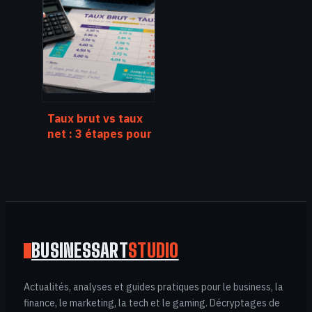
trouver
rapidement
l’agence qu’il vous
faut
Taux brut vs taux
net : 3 étapes pour
calculer votre
rendement réel et
éviter les pièges
fiscaux
BUSINESSART
STUDIO
Actualités, analyses et guides pratiques pour le business, la
finance, le marketing, la tech et le gaming. Décryptages de