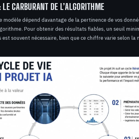
: LE CARBURANT DE L’ALGORITHME
re modèle dépend davantage de la pertinence de vos donné
lgorithme. Pour obtenir des résultats fiables, un seuil min
est souvent nécessaire, bien que ce chiffre varie selon la 