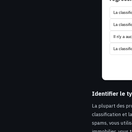
La classifi
La classifi
Il n'y a au
La classifi
Identifier le 
La plupart des pro
classification et 
spams, vous utili
immobilier, vous 