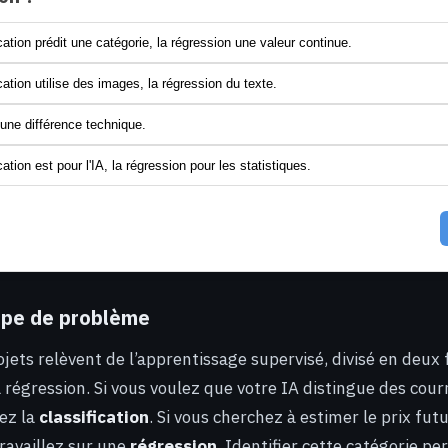
cation prédit une catégorie, la régression une valeur continue.
cation utilise des images, la régression du texte.
cune différence technique.
cation est pour l'IA, la régression pour les statistiques.
type de problème
jets relèvent de l’apprentissage supervisé, divisé en deux f
la régression. Si vous voulez que votre IA distingue des cour
sez la
classification
. Si vous cherchez à estimer le prix futu
travaillez sur une
régression
. Identifier cette catégorie p