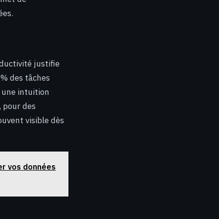
ées.
ctivité justifie
 % des tâches
 une intuition
, pour des
ouvent visible dès
rmer vos données