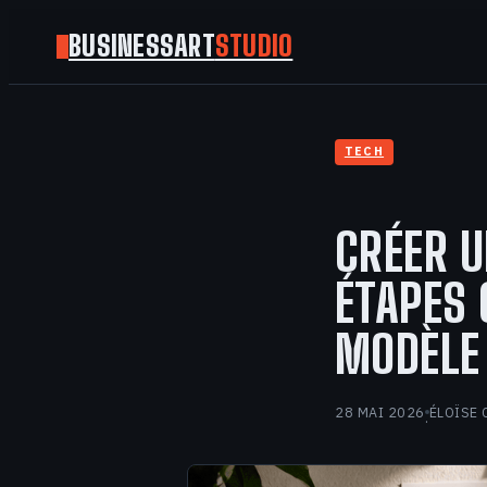
BUSINESSART
STUDIO
TECH
CRÉER U
ÉTAPES 
MODÈLE
28 MAI 2026
ÉLOÏSE 
·