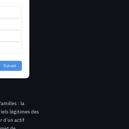
Suivant
amilles : la
riels légitimes des
r d’un actif
ermet de