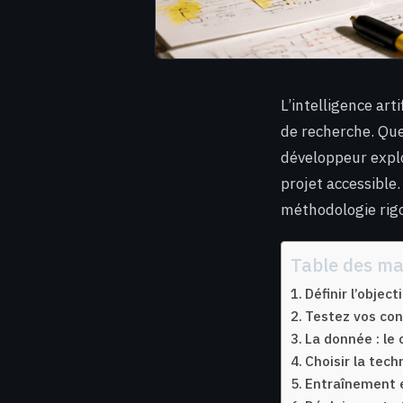
L’intelligence art
de recherche. Qu
développeur expl
projet accessible
méthodologie rigo
Table des ma
Définir l’object
Testez vos con
La donnée : le 
Choisir la tec
Entraînement et