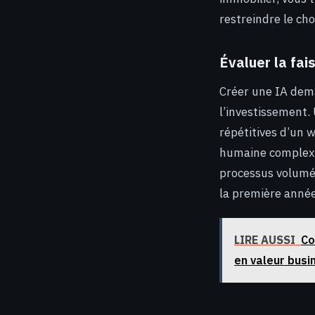
restreindre le cho
Évaluer la fais
Créer une IA dema
l’investissement.
répétitives d’un w
humaine complexe, 
processus volumét
la première année
LIRE AUSSI
Co
en valeur busi