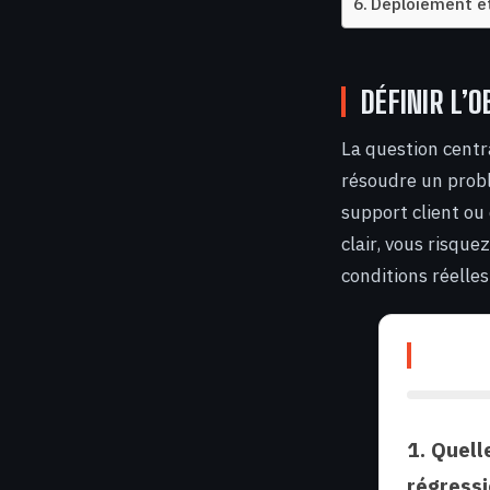
Déploiement e
DÉFINIR L’O
La question central
résoudre un probl
support client ou
clair, vous risqu
conditions réelles
1. Quell
régressi