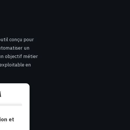
 outil conçu pour
automatiser un
un objectif métier
nexploitable en
A
ion et