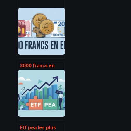
3000 francs en
euro : conversion,
explications et cas
pratiques
Etf pea les plus