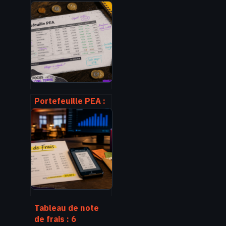
performants
comment choisir
les bons fonds en
2025
Portefeuille PEA :
3 modèles de
répartition pour
viser 270 000 € en
25 ans
Tableau de note
de frais : 6