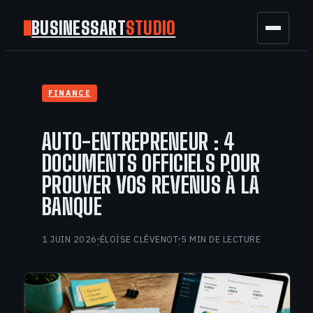
BUSINESSART
STUDIO
BUSINESS
FINANCE
MARKETING
AUTO-ENTREPRENEUR : 4
FINANCE
DOCUMENTS OFFICIELS POUR
PROUVER VOS REVENUS À LA
TECH
BANQUE
GAMING
1 JUIN 2026
ÉLOÏSE CLÉVENOT
5 MIN DE LECTURE
·
·