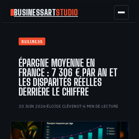
BUSINESSART
STUDIO
BUSINESS
BUSINESS
MARKETING
ÉPARGNE MOYENNE EN
FINANCE
FRANCE : 7 306 € PAR AN ET
LES DISPARITÉS RÉELLES
TECH
DERRIÈRE LE CHIFFRE
GAMING
20 JUIN 2026
ÉLOÏSE CLÉVENOT
6 MIN DE LECTURE
·
·