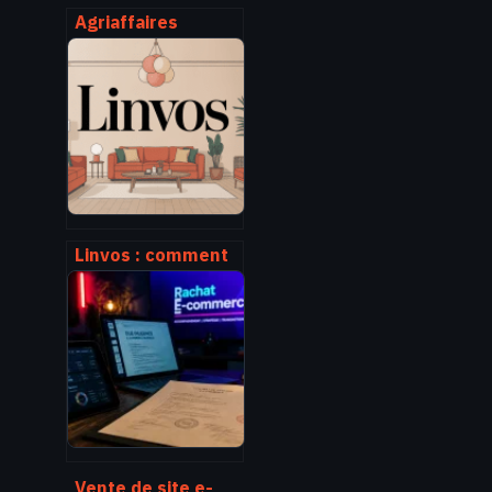
Agriaffaires
comment utiliser
la plateforme pour
acheter ou vendre
du matériel
agricole
Linvos : comment
cette marque
s’impose dans
l’univers du
mobilier design
Vente de site e-