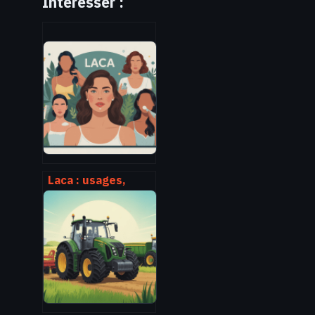
Intéresser :
Laca : usages,
bienfaits et
précautions
autour de cet
ingrédient
cosmétique