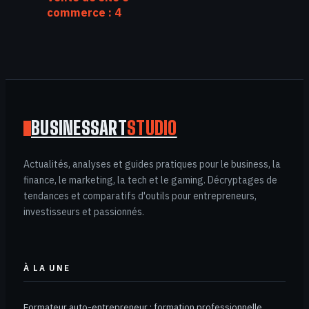
commerce : 4
critères de
valorisation et
pièges à éviter
lors de la reprise
BUSINESSART
STUDIO
Actualités, analyses et guides pratiques pour le business, la
finance, le marketing, la tech et le gaming. Décryptages de
tendances et comparatifs d'outils pour entrepreneurs,
investisseurs et passionnés.
À LA UNE
Formateur auto-entrepreneur : formation professionnelle,