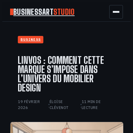
BUSINESSART
STUDIO
BUSINESS
BUSINESS
MARKETING
LINVOS : COMMENT CETTE
FINANCE
MARQUE S’IMPOSE DANS
L’UNIVERS DU MOBILIER
TECH
DESIGN
GAMING
19 FÉVRIER
ÉLOÏSE
11 MIN DE
·
·
2026
CLÉVENOT
LECTURE