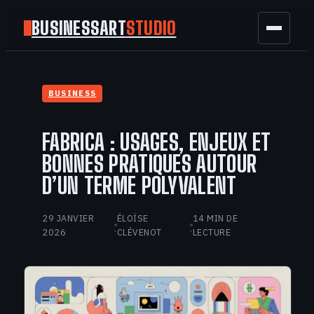
BUSINESSART
STUDIO
BUSINESS
BUSINESS
MARKETING
FABRICA : USAGES, ENJEUX ET
FINANCE
BONNES PRATIQUES AUTOUR
D’UN TERME POLYVALENT
TECH
29 JANVIER
ÉLOÏSE
14 MIN DE
GAMING
·
·
2026
CLÉVENOT
LECTURE