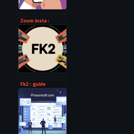
Zoom insta :
comment utiliser
le zoom sur
instagram comme
un pro
Fk2 : guide
complet pour
comprendre,
choisir et bien
utiliser cette
référence