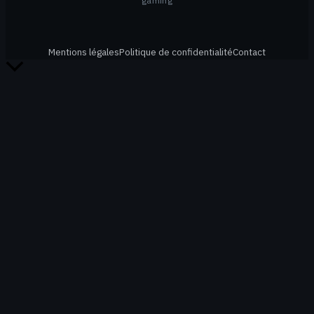
gaming
Mentions légales
Politique de confidentialité
Contact
Retour
en
haut