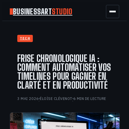
BUSINESSART
STUDIO
BUSINESS
TECH
MARKETING
FRISE CHRONOLOGIQUE IA :
FINANCE
COMMENT AUTOMATISER VOS
TIMELINES POUR GAGNER EN
TECH
CLARTÉ ET EN PRODUCTIVITÉ
GAMING
3 MAI 2026
ÉLOÏSE CLÉVENOT
6 MIN DE LECTURE
·
·