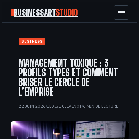
BUSINESSART
STUDIO
BUSINESS
BUSINESS
MARKETING
MANAGEMENT TOXIQUE : 3
FINANCE
PROFILS TYPES ET COMMENT
BRISER LE CERCLE DE
TECH
L’EMPRISE
GAMING
22 JUIN 2026
ÉLOÏSE CLÉVENOT
6 MIN DE LECTURE
·
·