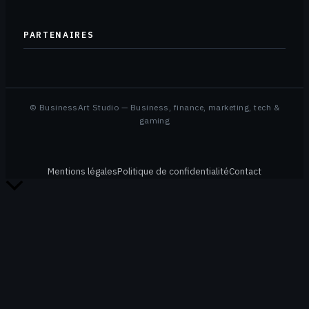
PARTENAIRES
© BusinessArt Studio — Business, finance, marketing, tech &
gaming
Mentions légales
Politique de confidentialité
Contact
Retour
en
haut