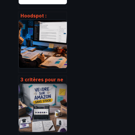
Hoodspot :
comment utiliser
la plateforme pour
trouver et faire
connaître un lieu
3 critères pour ne
plus jamais se
tromper de mot-
clé