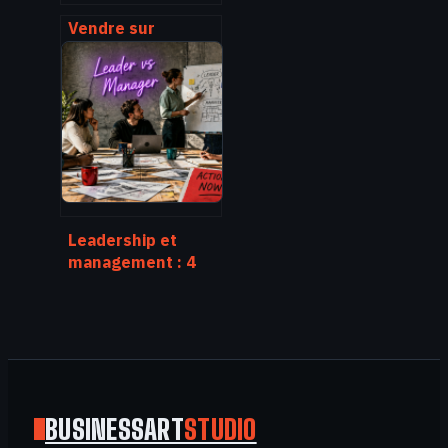
Vendre sur
Amazon sans
stock : 4
méthodes pour
lancer votre
activité sans
entrepôt
Leadership et
management : 4
piliers pour
transformer votre
influence en
résultats
BUSINESSART
STUDIO