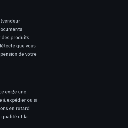
(vendeur
s documents
r des produits
 détecte que vous
spension de votre
ce exige une
e à expédier ou si
ions en retard
qualité et la