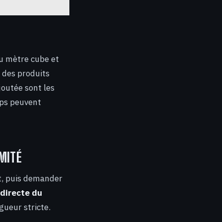
au mètre cube et
z des produits
ajoutée sont les
mps peuvent
MITÉ
nt, puis demander
 directe du
ueur stricte.