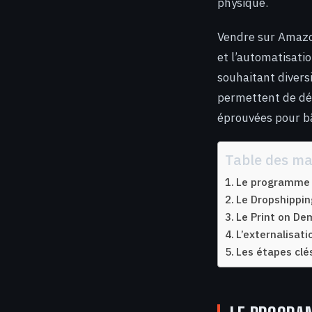
physique.
Vendre sur Amazon
et l’automatisati
souhaitant divers
permettent de dél
éprouvées pour bâ
Table des ma
Le programme A
Le Dropshippin
Le Print on De
L’externalisati
Les étapes clé