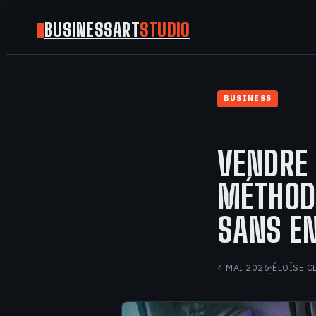
BUSINESSART
STUDIO
BUSINESS
VENDRE
MÉTHODE
SANS E
4 MAI 2026
ÉLOÏSE C
·