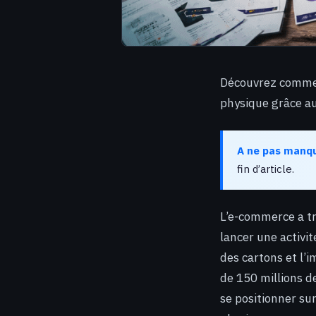
Découvrez comment
physique grâce au
A ne pas manq
fin d’article.
L’e-commerce a tra
lancer une activit
des cartons et l’i
de 150 millions d
se positionner sur