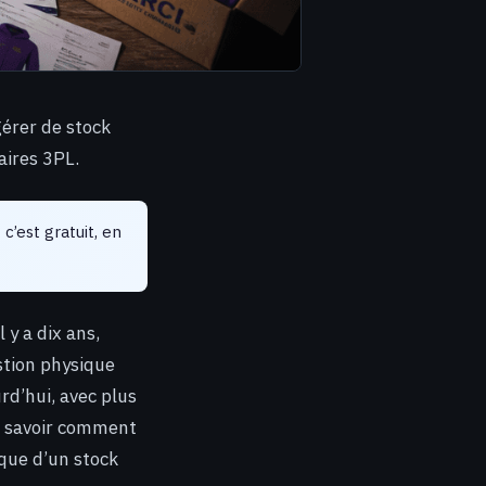
érer de stock
aires 3PL.
c’est gratuit, en
 y a dix ans,
estion physique
rd’hui, avec plus
e savoir comment
ique d’un stock