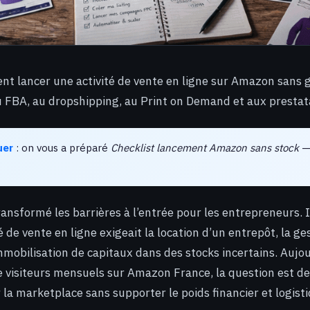
 lancer une activité de vente en ligne sur Amazon sans g
 FBA, au dropshipping, au Print on Demand et aux prestat
uer
: on vous a préparé
Checklist lancement Amazon sans stock
— 
nsformé les barrières à l’entrée pour les entrepreneurs. Il
é de vente en ligne exigeait la location d’un entrepôt, la g
mmobilisation de capitaux dans des stocks incertains. Aujou
e visiteurs mensuels sur Amazon France, la question est d
 la marketplace sans supporter le poids financier et logist