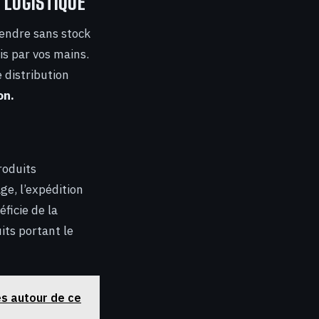
 LOGISTIQUE
endre sans stock
is par vos mains.
 distribution
on.
roduits
ge, l’expédition
éficie de la
uits portant le
es autour de ce