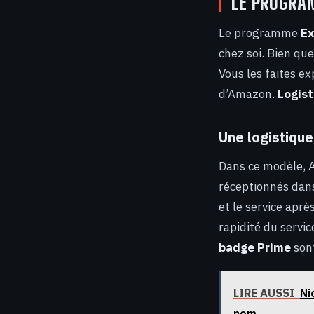
LE PROGRAM
Le programme
Ex
chez soi. Bien que
Vous les faites e
d’Amazon.
Logist
Une logistique
Dans ce modèle, A
réceptionnés dans
et le service aprè
rapidité du servic
badge Prime
sont
LIRE AUSSI
Ni
nom