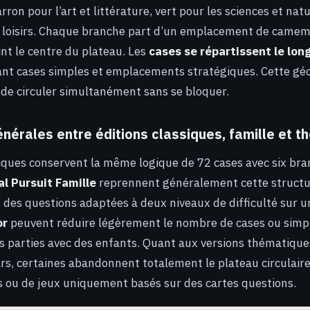
arron pour l’art et littérature, vert pour les sciences et nat
et loisirs. Chaque branche part d’un emplacement de came
int le centre du plateau. Les
cases se répartissent le lon
nant cases simples et emplacements stratégiques. Cette g
 de circuler simultanément sans se bloquer.
nérales entre éditions classiques, famille et 
siques conservent la même logique de 72 cases avec six bra
al Pursuit Famille
reprennent généralement cette structu
 des questions adaptées à deux niveaux de difficulté sur 
or
peuvent réduire légèrement le nombre de cases ou simpli
es parties avec des enfants. Quant aux versions thématiq
rs, certaines abandonnent totalement le plateau circulaire
 ou de jeux uniquement basés sur des cartes questions.