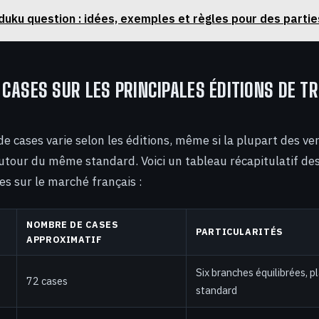
duku question : idées, exemples et règles pour des part
CASES SUR LES PRINCIPALES ÉDITIONS DE TR
e cases varie selon les éditions, même si la plupart des ve
utour du même standard. Voici un tableau récapitulatif des
es sur le marché français :
NOMBRE DE CASES
PARTICULARITÉS
APPROXIMATIF
Six branches équilibrées, pl
72 cases
standard