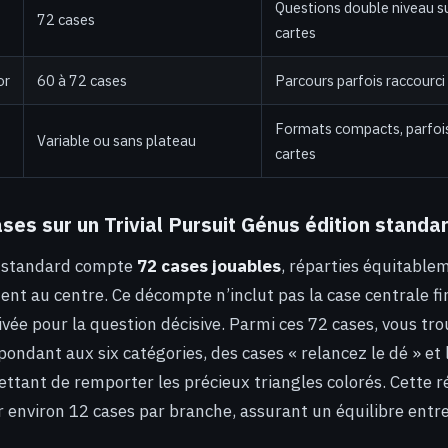
Questions double niveau s
72 cases
cartes
or
60 à 72 cases
Parcours parfois raccourci 
Formats compacts, parfoi
Variable ou sans plateau
cartes
es sur un Trivial Pursuit Génus édition standa
s standard compte
72 cases jouables
, réparties équitablem
nt au centre. Ce décompte n’inclut pas la case centrale fin
vée pour la question décisive. Parmi ces 72 cases, vous tr
ondant aux six catégories, des cases « relancez le dé » et 
ant de remporter les précieux triangles colorés. Cette ré
r environ 12 cases par branche, assurant un équilibre entre