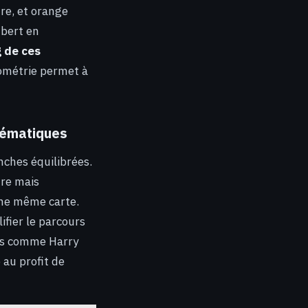
ure, et orange
mbert en
g de ces
éométrie permet à
thématiques
nches équilibrées.
re mais
une même carte.
fier le parcours
ues comme Harry
 au profit de