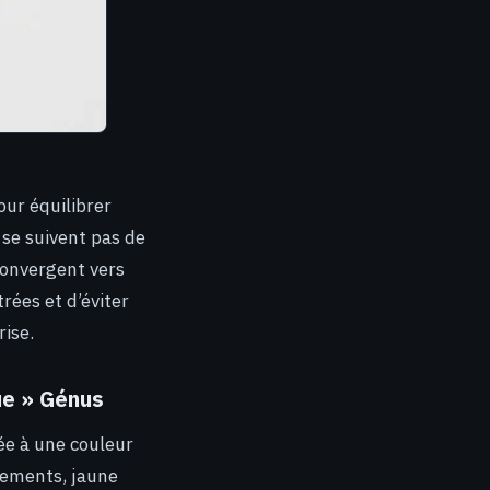
our équilibrer
 se suivent pas de
convergent vers
rées et d’éviter
ise.
ue » Génus
ée à une couleur
ssements, jaune