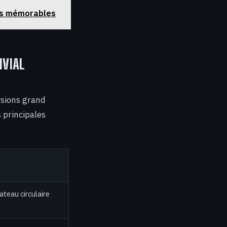
ies mémorables
IVIAL
rsions grand
 principales
ateau circulaire