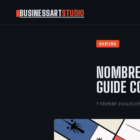
BUSINESSART
STUDIO
GAMING
NOMBRE 
GUIDE C
7 FÉVRIER 2026
ÉLOÏ
·