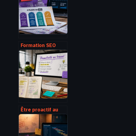
débouchés et
conseils pour
réussir
Formation SEO
débutant : 4 piliers
pour transformer
votre site en levier
de croissance
Être proactif au
travail : 5 piliers
pour anticiper les
crises et booster