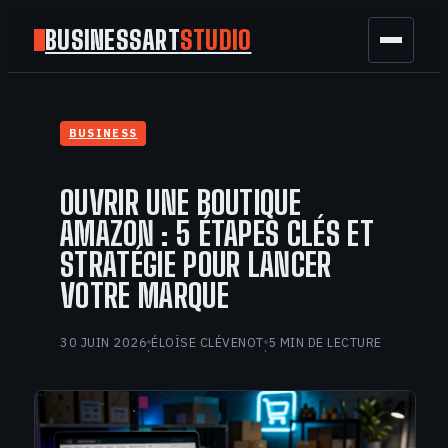
BUSINESSART
STUDIO
BUSINESS
BUSINESS
MARKETING
OUVRIR UNE BOUTIQUE
FINANCE
AMAZON : 5 ÉTAPES CLÉS ET
STRATÉGIE POUR LANCER
TECH
VOTRE MARQUE
GAMING
30 JUIN 2026
ÉLOÏSE CLÉVENOT
5 MIN DE LECTURE
·
·