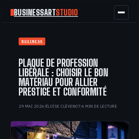
BUSINESSART
STUDIO
BUSINESS
BUSINESS
MARKETING
PLAQUE DE PROFESSION
FINANCE
LIBÉRALE : CHOISIR LE BON
MATÉRIAU POUR ALLIER
TECH
PRESTIGE ET CONFORMITÉ
GAMING
29 MAI 2026
ÉLOÏSE CLÉVENOT
6 MIN DE LECTURE
·
·