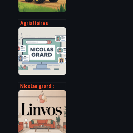
Agriaffaires
comment utiliser
la plateforme pour
acheter ou vendre
du matériel
agricole
Nicolas grard :
parcours,
expertises et
recherches
associées autour
de ce nom