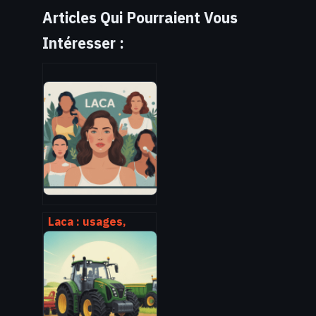
Articles Qui Pourraient Vous
Intéresser :
Laca : usages,
bienfaits et
précautions
autour de cet
ingrédient
cosmétique