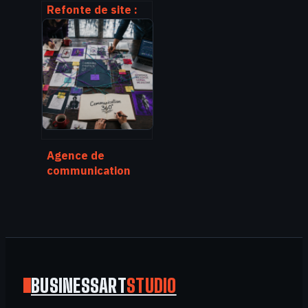
Refonte de site :
comment changer
d’interface sans
sacrifier votre
trafic SEO ?
Agence de
communication
360 : pourquoi
centraliser votre
stratégie pour
booster votre ROI
BUSINESSART
STUDIO