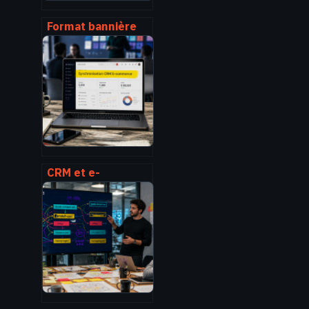
Format bannière
facebook :
dimensions, poids
et bonnes
pratiques à
connaître
CRM et e-
commerce :
centraliser,
automatiser et
convertir vos
données clients
en revenus