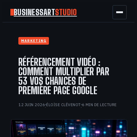
BUSINESSART
STUDIO
BUSINESS
MARKETING
MARKETING
RÉFÉRENCEMENT VIDÉO :
FINANCE
COMMENT MULTIPLIER PAR
53 VOS CHANCES DE
TECH
PREMIÈRE PAGE GOOGLE
GAMING
12 JUIN 2026
ÉLOÏSE CLÉVENOT
6 MIN DE LECTURE
·
·