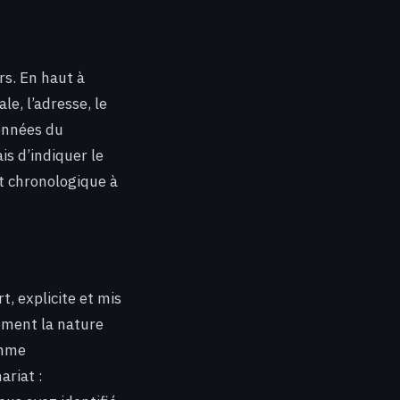
rs. En haut à
le, l’adresse, le
données du
is d’indiquer le
et chronologique à
t, explicite et mis
ement la nature
omme
ariat :