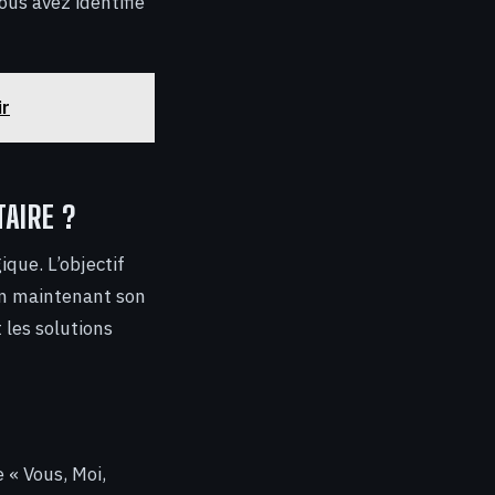
ous avez identifié
ir
AIRE ?
ique. L’objectif
 en maintenant son
 les solutions
 « Vous, Moi,