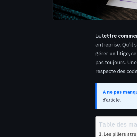
La
lettre commer
entreprise. Qu’il
gérer un litige, 
pas toujours. Une
respecte des code
A ne pas manq
d’article.
Table des ma
Les piliers str