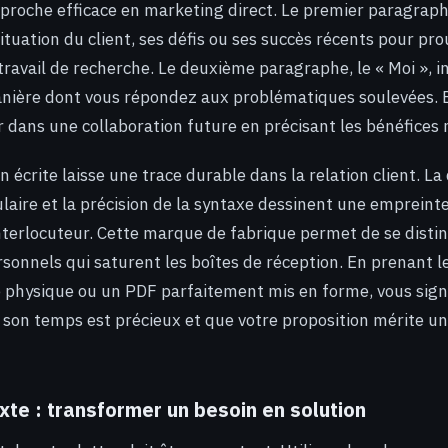
proche efficace en marketing direct. Le premier paragraphe
ituation du client, ses défis ou ses succès récents pour pr
travail de recherche. Le deuxième paragraphe, le « Moi », i
anière dont vous répondez aux problématiques soulevées. E
ur dans une collaboration future en précisant les bénéfices
 écrite laisse une trace durable dans la relation client. La 
ulaire et la précision de la syntaxe dessinent une empreint
 interlocuteur. Cette marque de fabrique permet de se disti
rsonnels qui saturent les boîtes de réception. En prenant 
e physique ou un PDF parfaitement mis en forme, vous signi
 son temps est précieux et que votre proposition mérite un
xte : transformer un besoin en solution