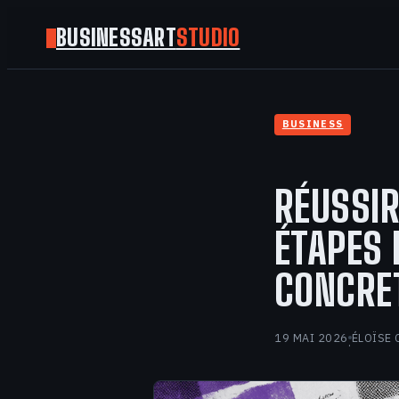
BUSINESSART
STUDIO
BUSINESS
RÉUSSIR
ÉTAPES 
CONCRE
19 MAI 2026
ÉLOÏSE 
·