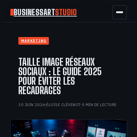
BUSINESSART
STUDIO
BUSINESS
MARKETING
MARKETING
TAILLE IMAGE RÉSEAUX
FINANCE
SOCIAUX : LE GUIDE 2025
POUR ÉVITER LES
TECH
RECADRAGES
GAMING
30 JUIN 2026
ÉLOÏSE CLÉVENOT
5 MIN DE LECTURE
·
·