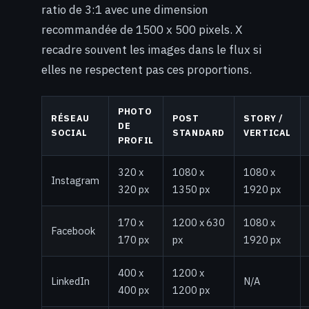
ratio de 3:1 avec une dimension
recommandée de 1500 x 500 pixels. X
recadre souvent les images dans le flux si
elles ne respectent pas ces proportions.
PHOTO
RÉSEAU
POST
STORY /
DE
SOCIAL
STANDARD
VERTICAL
PROFIL
320 x
1080 x
1080 x
Instagram
320 px
1350 px
1920 px
170 x
1200 x 630
1080 x
Facebook
170 px
px
1920 px
400 x
1200 x
LinkedIn
N/A
400 px
1200 px