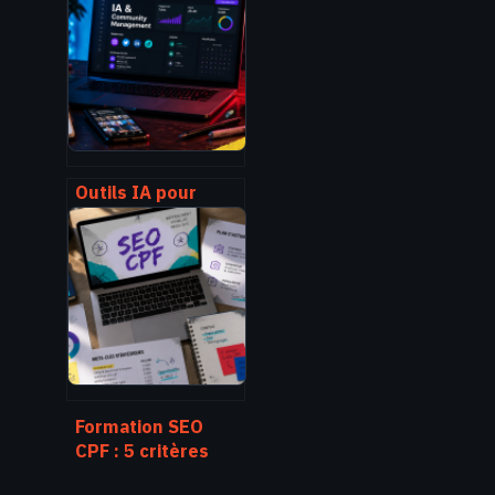
critères pour
choisir votre
formation réseaux
sociaux financée
par le CPF
Outils IA pour
community
management : 5
leviers pour
automatiser sans
perdre sa
créativité
Formation SEO
CPF : 5 critères
pour choisir votre