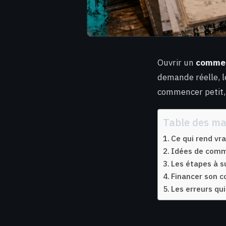
Ouvrir un
commer
demande réelle, le
commencer petit, e
Table des ma
Ce qui rend v
Idées de comme
Les étapes à su
Financer son c
Les erreurs qu