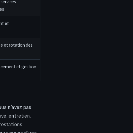
 services
les
nt et
e et rotation des
cement et gestion
ous n’avez pas
ive, entretien,
restations