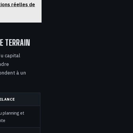
tions réelles de
E TERRAIN
u capital
ndre
pondent à un
GILANCE
u planning et
nte