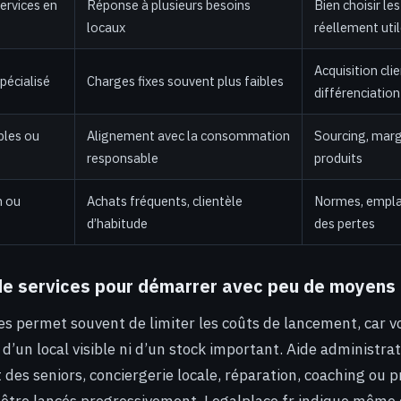
rvices en
Réponse à plusieurs besoins
Bien choisir les
locaux
réellement uti
Acquisition clie
pécialisé
Charges fixes souvent plus faibles
différenciation
bles ou
Alignement avec la consommation
Sourcing, marg
responsable
produits
n ou
Achats fréquents, clientèle
Normes, empla
d’habitude
des pertes
 de services pour démarrer avec peu de moyens
es permet souvent de limiter les coûts de lancement, car v
’un local visible ni d’un stock important. Aide administrat
s seniors, conciergerie locale, réparation, coaching ou p