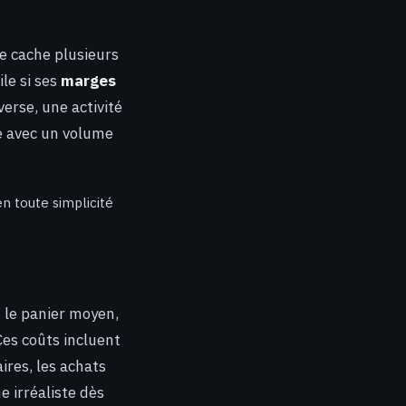
e cache plusieurs
ile si ses
marges
verse, une activité
e avec un volume
en toute simplicité
: le panier moyen,
Ces coûts incluent
aires, les achats
 irréaliste dès