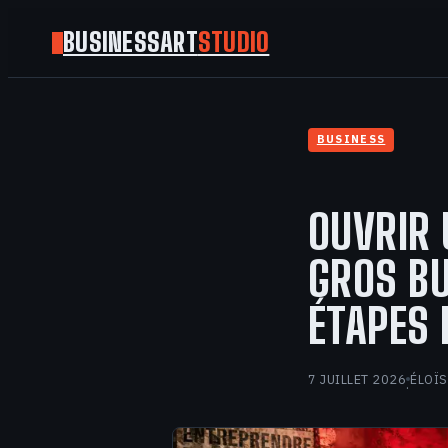
BUSINESSART
STUDIO
BUSINESS
OUVRIR
GROS BU
ÉTAPES 
7 JUILLET 2026
ÉLOÏS
·