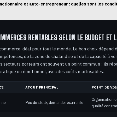
nctionnaire et auto-entrepreneur : quelles sont les condi
OMMERCES RENTABLES SELON LE BUDGET ET L
n commerce idéal pour tout le monde. Le bon choix dépend d
ompétences, de la zone de chalandise et de la capacité à ve
s secteurs porteurs ont souvent un point commun : ils ré
pratique ou émotionnel, avec des coûts maîtrisables.
CE
ATOUT PRINCIPAL
POINT DE VI
Organisation d
onne
Peu de stock, demande récurrente
qualité consta