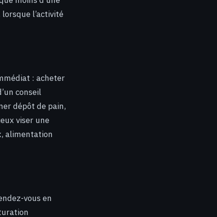
 que moins d’une
lorsque l’activité
mmédiat : acheter
d’un conseil
er dépôt de pain,
mieux viser une
x, alimentation
 rendez-vous en
turation