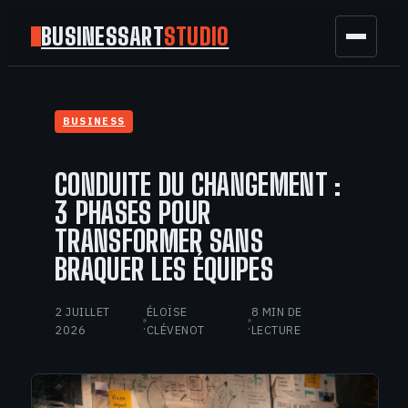
BUSINESSART
STUDIO
BUSINESS
BUSINESS
MARKETING
CONDUITE DU CHANGEMENT :
FINANCE
3 PHASES POUR
TRANSFORMER SANS
TECH
BRAQUER LES ÉQUIPES
GAMING
2 JUILLET
ÉLOÏSE
8 MIN DE
·
·
2026
CLÉVENOT
LECTURE