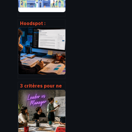
Hoodspot :
comment utiliser
la plateforme pour
trouver et faire
connaître un lieu
3 critères pour ne
plus jamais se
tromper de mot-
clé