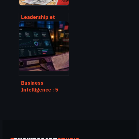
Leadership et
management : 4
piliers pour
transformer votre
influence en
résultats
Business
Intelligence : 5
leviers pour
transformer vos
données en
décisions
stratégiques